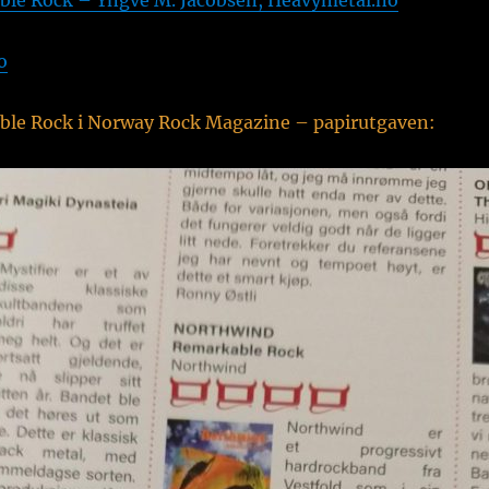
ble Rock – Yngve M. Jacobsen, Heavymetal.no
o
ble Rock i Norway Rock Magazine – papirutgaven: