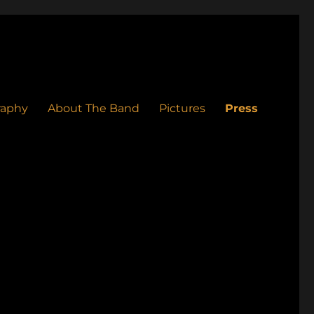
raphy
About The Band
Pictures
Press